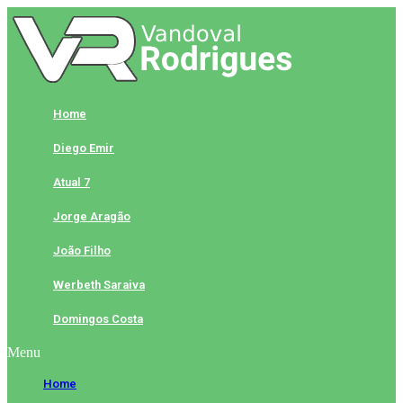
Skip
to
content
Home
Diego Emir
Atual 7
Jorge Aragão
João Filho
Werbeth Saraiva
Domingos Costa
Menu
Home