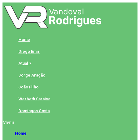
Skip
to
content
Home
Diego Emir
Atual 7
Jorge Aragão
João Filho
Werbeth Saraiva
Domingos Costa
Menu
Home