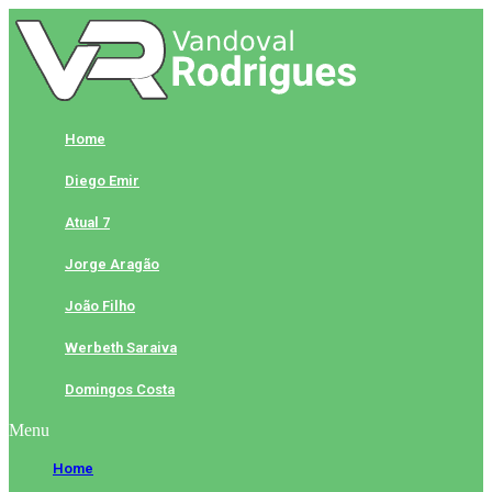
Skip
to
content
Home
Diego Emir
Atual 7
Jorge Aragão
João Filho
Werbeth Saraiva
Domingos Costa
Menu
Home