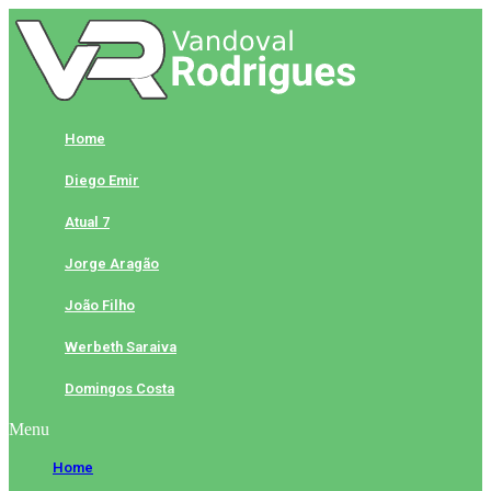
Skip
to
content
Home
Diego Emir
Atual 7
Jorge Aragão
João Filho
Werbeth Saraiva
Domingos Costa
Menu
Home