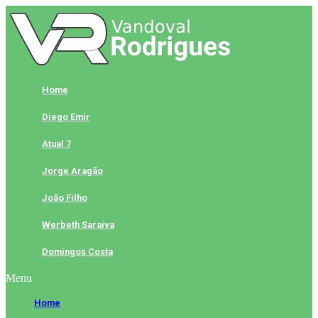
Skip
to
content
Home
Diego Emir
Atual 7
Jorge Aragão
João Filho
Werbeth Saraiva
Domingos Costa
Menu
Home