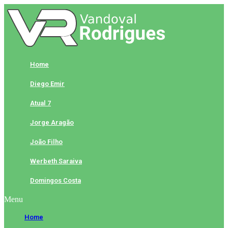
Skip
to
content
Home
Diego Emir
Atual 7
Jorge Aragão
João Filho
Werbeth Saraiva
Domingos Costa
Menu
Home