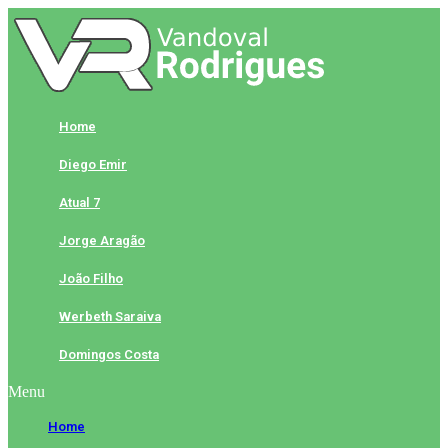
Skip
to
content
Home
Diego Emir
Atual 7
Jorge Aragão
João Filho
Werbeth Saraiva
Domingos Costa
Menu
Home