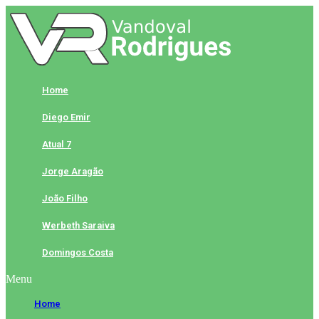
Skip
to
content
Home
Diego Emir
Atual 7
Jorge Aragão
João Filho
Werbeth Saraiva
Domingos Costa
Menu
Home