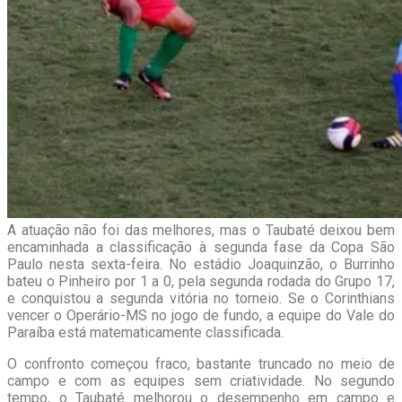
A atuação não foi das melhores, mas o Taubaté deixou bem
encaminhada a classificação à segunda fase da Copa São
Paulo nesta sexta-feira. No estádio Joaquinzão, o Burrinho
bateu o Pinheiro por 1 a 0, pela segunda rodada do Grupo 17,
e conquistou a segunda vitória no torneio. Se o Corinthians
vencer o Operário-MS no jogo de fundo, a equipe do Vale do
Paraíba está matematicamente classificada.
O confronto começou fraco, bastante truncado no meio de
campo e com as equipes sem criatividade. No segundo
tempo, o Taubaté melhorou o desempenho em campo e