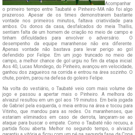
Acompanhar
o primeiro tempo entre Taubaté e Pinheiro-MA não foi algo
prazeroso. Apesar de os times demonstrarem bastante
vontade nos primeiros minutos, faltava criatividade para
ambos. Os donos da casa, desfalcados do meia Thallis,
sentiam falta de um homem de criação no meio de campo e
tinham dificuldades para envolver o adversário. O
desempenho da equipe maranhense não era diferente.
Apenas vontade não bastava para levar perigo ao gol
defendido por Felipe. Em um jogo truncado no meio de
campo, a melhor chance de gol urgiu no fim da etapa inicial.
Aos 40, Lucas Mondego, do Pinheiro, avançou em velocidade,
ganhou dos zagueiros na corrida e entrou na área sozinho. O
chute, porém, parou na defesa do goleiro Felipe.
Na volta do vestiário, o Taubaté veio com mais volume de
jogo e passou a apertar mais o Pinheiro. A melhora do
alviazul resultou em um gol aos 19 minutos. Em bela jogada
de Gabriel pela esquerda, o meia entrou na área e tocou para
Vitinho, que mandou para as redes. Os maranhenses, que
estariam eliminados em caso de derrota, lançaram-se ao
ataque para buscar o empate. Como o Taubaté não recuou, a
partida ficou aberta. Melhor no segundo tempo, o alviazul
garantiu a vitória e ficou com um pé na segunda fase da Copa