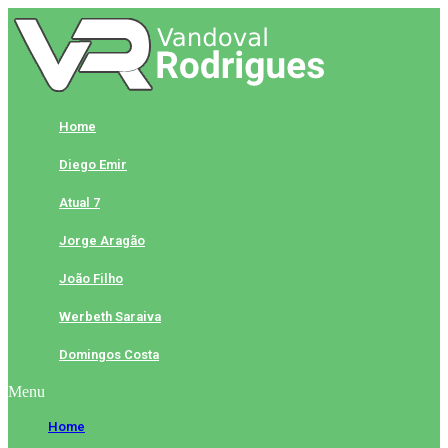
Skip
to
content
Home
Diego Emir
Atual 7
Jorge Aragão
João Filho
Werbeth Saraiva
Domingos Costa
Menu
Home