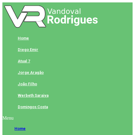
Skip
to
content
Home
Diego Emir
Atual 7
Jorge Aragão
João Filho
Werbeth Saraiva
Domingos Costa
Menu
Home