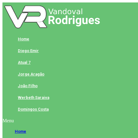
Skip
to
content
Home
Diego Emir
Atual 7
Jorge Aragão
João Filho
Werbeth Saraiva
Domingos Costa
Menu
Home