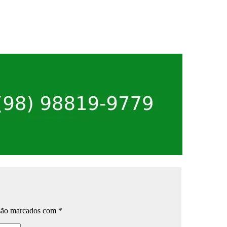
 são marcados com
*