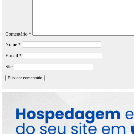
Comentário
*
Nome
*
E-mail
*
Site