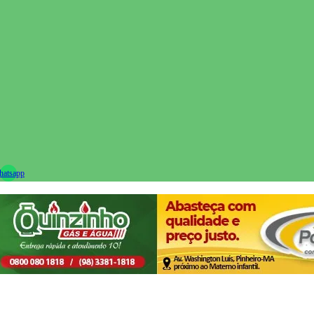
ram
atsapp