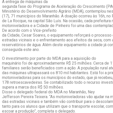
A entrega de máquinas da
segunda fase do Programa de Aceleração do Crescimento (PAC 
Ministério do Desenvolvimento Agrário (MDA), contemplou nes
(17), 71 municípios do Maranhão. A doação ocorreu às 16h, no 
de La Rocque, na capital São Luís. Na ocasião, cada prefeitura
motoniveladora e a Cidade de Pinheiro foi uma das contemplad
De acordo com o Vice-prefeito
da Cidade, Cesar Soares, o equipamento reforçará o processo 
estradas vicinais e o enfrentamento aos efeitos da seca, com 
reservatórios de água. Além deste equipamento a cidade já co
conseguida este ano.
O investimento por parte do MDA para a aquisição do
maquinário foi de aproximadamente R$ 25 milhões. Cerca de 11
familiares serão beneficiados com a ação. A população rural a
das máquinas ultrapassará os 810 mil habitantes. Está foi a pr
motoniveladoras para os municípios do estado, que já recebeu
178 retroescavedeiras. Se contabilizado todo o recurso invest
supera a marca dos R$ 50 milhões.
Disse o delegado federal do MDA no Maranhão, Ney
Jefferson Pereira Teixera. “As motoniveladoras vão ajudar na
das estradas vicinais e também vão contribuir para o descola
tanto para os alunos que utilizam que o transporte escolar, c
escoar a produção”, completa o delegado.