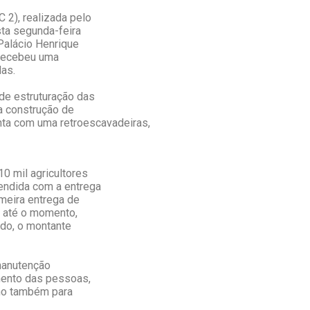
2), realizada pelo
ta segunda-feira
Palácio Henrique
 recebeu uma
as.
de estruturação das
a construção de
nta com uma retroescavadeiras,
0 mil agricultores
tendida com a entrega
imeira entrega de
, até o momento,
ido, o montante
 manutenção
mento das pessoas,
omo também para