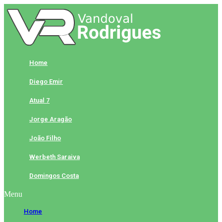
Skip
to
content
Home
Diego Emir
Atual 7
Jorge Aragão
João Filho
Werbeth Saraiva
Domingos Costa
Menu
Home