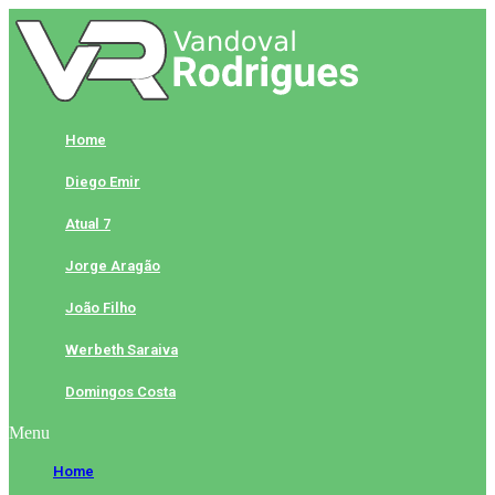
Skip
to
content
Home
Diego Emir
Atual 7
Jorge Aragão
João Filho
Werbeth Saraiva
Domingos Costa
Menu
Home