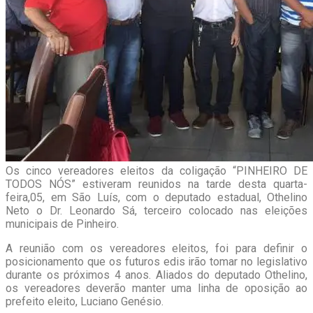
Os cinco vereadores eleitos da coligação “PINHEIRO DE
TODOS NÓS” estiveram reunidos na tarde desta quarta-
feira,05, em São Luís, com o deputado estadual, Othelino
Neto o Dr. Leonardo Sá, terceiro colocado nas eleições
municipais de Pinheiro.
A reunião com os vereadores eleitos, foi para definir o
posicionamento que os futuros edis irão tomar no legislativo
durante os próximos 4 anos. Aliados do deputado Othelino,
os vereadores deverão manter uma linha de oposição ao
prefeito eleito, Luciano Genésio.