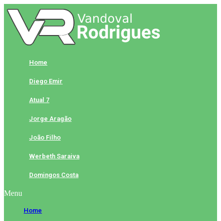
Skip
to
content
Home
Diego Emir
Atual 7
Jorge Aragão
João Filho
Werbeth Saraiva
Domingos Costa
Menu
Home