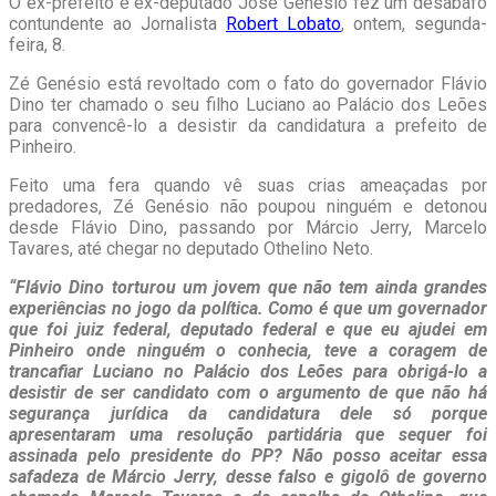
O ex-prefeito e ex-deputado José Genésio fez um desabafo
contundente ao Jornalista
Robert Lobato
, ontem, segunda-
feira, 8.
Zé Genésio está revoltado com o fato do governador Flávio
Dino ter chamado o seu filho Luciano ao Palácio dos Leões
para convencê-lo a desistir da candidatura a prefeito de
Pinheiro.
Feito uma fera quando vê suas crias ameaçadas por
predadores, Zé Genésio não poupou ninguém e detonou
desde Flávio Dino, passando por Márcio Jerry, Marcelo
Tavares, até chegar no deputado Othelino Neto.
“Flávio Dino torturou um jovem que não tem ainda grandes
experiências no jogo da política. Como é que um governador
que foi juiz federal, deputado federal e que eu ajudei em
Pinheiro onde ninguém o conhecia, teve a coragem de
trancafiar Luciano no Palácio dos Leões para obrigá-lo a
desistir de ser candidato com o argumento de que não há
segurança jurídica da candidatura dele só porque
apresentaram uma resolução partidária que sequer foi
assinada pelo presidente do PP? Não posso aceitar essa
safadeza de Márcio Jerry, desse falso e gigolô de governo