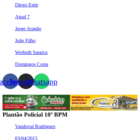
Diego Emir
Atual 7
Jorge Aragão
João Filho
Werbeth Saraiva
Domingos Costa
acebook
Instagram
Whatsapp
Plantão Policial 10º BPM
Vandoval Rodrigues
03/04/2015