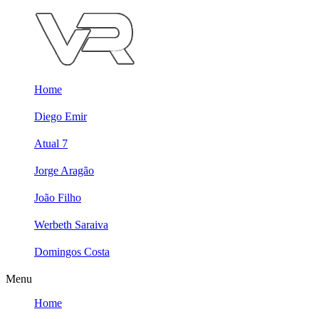
Skip
to
content
Home
Diego Emir
Atual 7
Jorge Aragão
João Filho
Werbeth Saraiva
Domingos Costa
Menu
Home