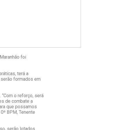
 Maranhão foi
ráticas, terá a
r serão formados em
 “Com o reforço, será
ões de combate a
 para que possamos
 10º BPM, Tenente
rso, serão lotados