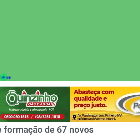
ram
atsapp
e formação de 67 novos