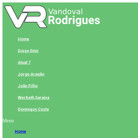
Skip
to
content
Home
Diego Emir
Atual 7
Jorge Aragão
João Filho
Werbeth Saraiva
Domingos Costa
Menu
Home