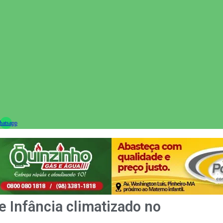
ram
atsapp
e Infância climatizado no