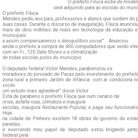
O prefeito Filuca exibe de mode
será adquirido para as escolas do mun
O prefeito Filuca
Mendes pediu aos pais, professores e alunos que cuidem do
suas casas. Durante o discurso de inauguração, Filuca anuncio
mais de dois milhões de reais em tecnologia da educação e
municipais
e assim compensaremos o desiquilíbrio social”.
Anunciou
ainda o prefeito a compra de 400 computadores que serão int
com wi-Fi , 120
Data Shows e a climatização
de todas escolas polos do município.
O deputado federal Victor Mendes, parabenizou os
moradores do povoado de Pacas pelo investimento do prefeito
zona rural a primeiro Jardim de Infância com ar condiciona n
vocês
um estudo mais agradável”
disse Victor.
Está de parabéns o prefeito Filuca que num cenário de
crise,
asfalta ruas, climatiza e inaugura
escolas, inaugura Restaurante Popular, e paga seu funcional
Hoje
na cidade de Pinheiro existem 18 obras do governo do esta
paradas,
e exercendo meu papel de deputado estou brigando junt
federal pela