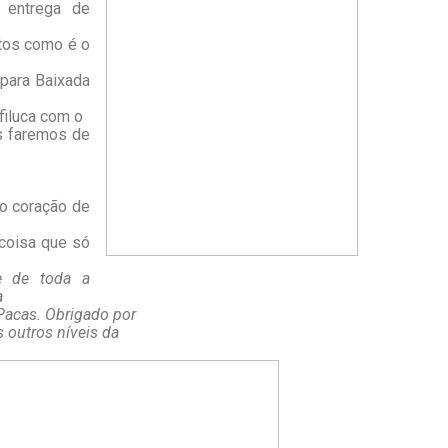
 entrega de
tos como é o
 para Baixada
filuca com o
os faremos de
 o coração de
 coisa que só
 de toda a
a
 Pacas. Obrigado por
s outros níveis da