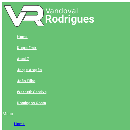
Skip
to
content
Home
Diego Emir
Atual 7
Jorge Aragão
João Filho
Werbeth Saraiva
Domingos Costa
Menu
Home