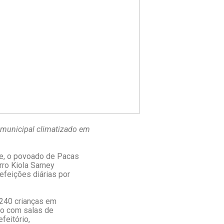
 municipal climatizado em
se, o povoado de Pacas
rro Kiola Sarney
feições diárias por
 240 crianças em
do com salas de
efeitório,