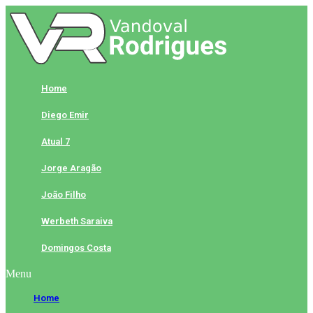
Skip
to
content
Home
Diego Emir
Atual 7
Jorge Aragão
João Filho
Werbeth Saraiva
Domingos Costa
Menu
Home