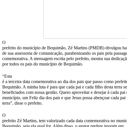
O
prefeito do município de Bequimão, Zé Martins (PMDB) divulgou ban
de sua assessoria de comunicação, parabenizando os pais pela passag
comemorativa. A mensagem escrita pelo prefeito, mostra sua dedicação
por todos os pais do município de Bequimão.
“Esta
é a terceira data comemorativa ao dia dos pais que passo como prefeit
Bequimão. A minha luta é para que cada pai e cada filho desta terra s
beneficiados com nossa gestão. Quero aproveitar e desejar à cada pai 
município, um Feliz dia dos pais e que Jesus possa abençoar cada pai 
terra”, disse o prefeito.
O
prefeito Zé Martins, tem valorizado cada data comemorativa no munic
Bequimão, seja ela qual for. Além disso, o gestor prefere investir em