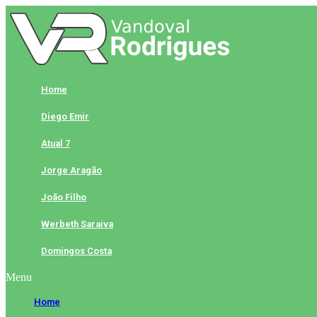
Skip
to
content
Home
Diego Emir
Atual 7
Jorge Aragão
João Filho
Werbeth Saraiva
Domingos Costa
Menu
Home