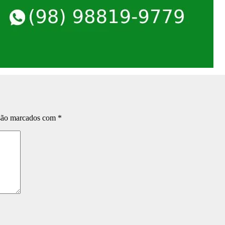
 são marcados com
*