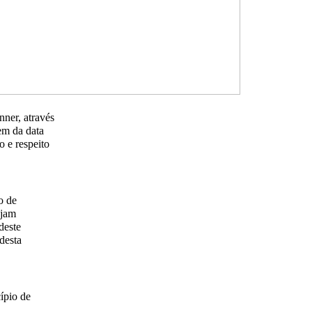
ner, através
em da data
 e respeito
o de
ejam
deste
desta
ípio de