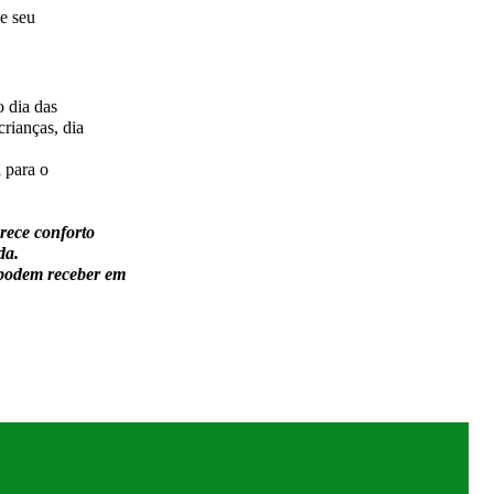
de seu
 dia das
rianças, dia
 para o
rece conforto
da.
 podem receber em