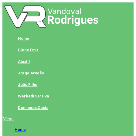
Skip
to
content
Home
Diego Emir
Atual 7
Jorge Aragão
João Filho
Werbeth Saraiva
Domingos Costa
Menu
Home