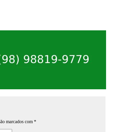
 são marcados com
*