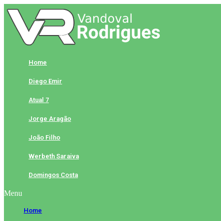
Skip
to
content
Home
Diego Emir
Atual 7
Jorge Aragão
João Filho
Werbeth Saraiva
Domingos Costa
Menu
Home