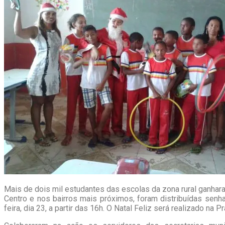
Mais de dois mil estudantes das escolas da zona rural ganhar
Centro e nos bairros mais próximos, foram distribuídas senh
feira, dia 23, a partir das 16h. O Natal Feliz será realizado na P