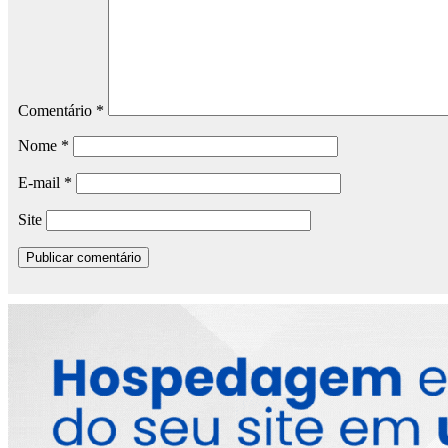
Comentário
*
Nome
*
E-mail
*
Site