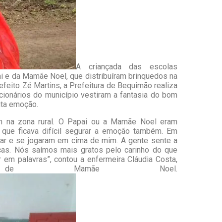
A criançada das escolas
i e da Mamãe Noel, que distribuíram brinquedos na
refeito Zé Martins, a Prefeitura de Bequimão realiza
ncionários do município vestiram a fantasia do bom
ita emoção.
m na zona rural. O Papai ou a Mamãe Noel eram
 que ficava difícil segurar a emoção também. Em
açar e se jogaram em cima de mim. A gente sente a
nças. Nós saímos mais gratos pelo carinho do que
 em palavras”, contou a enfermeira Cláudia Costa,
e Mamãe Noel.