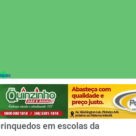
ram
atsapp
brinquedos em escolas da