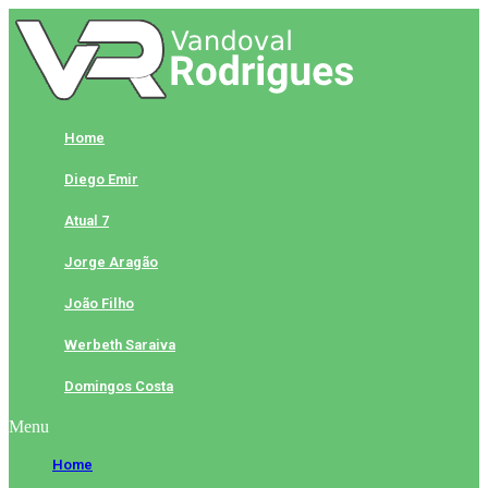
Skip
to
content
Home
Diego Emir
Atual 7
Jorge Aragão
João Filho
Werbeth Saraiva
Domingos Costa
Menu
Home