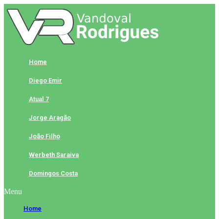
Skip
to
content
Home
Diego Emir
Atual 7
Jorge Aragão
João Filho
Werbeth Saraiva
Domingos Costa
Menu
Home