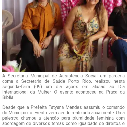
A Secretaria Municipal de Assistência Social em parceria
coma a Secretaria de Saúde Porto Rico, realizou nesta
segunda-feira (09) um dia ações em alusão ao Dia
Internacional da Mulher. O evento aconteceu na Praça da
Bíblia.
Desde que a Prefeita Tatyana Mendes assumiu o comando
do Município, o evento vem sendo realizado anualmente. Uma
palestra chamou a atenção para pluralidade feminina com
abordagem de diversos temas como igualdade de direitos e