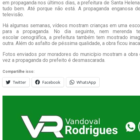
em propaganda nos últimos dias, a prefeitura de Santa Hele
tudo bem. Até porque não está. A propaganda enganosa de
televisão.
Há algumas semanas, vídeos mostram crianças em uma escola
para a propaganda. No dia seguinte, nem merenda t
escolar cenográfica, a prefeitura também tem mostrado ima
outra. Além do asfalto de péssima qualidade, a obra ficou inac
Fotos enviados por moradores do município mostram a obra 
vez a propaganda do prefeito é desmascarada.
Compartilhe isso:
Twitter
Facebook
WhatsApp