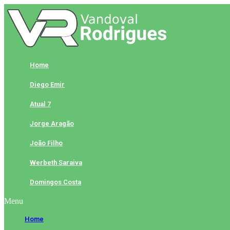
Skip
to
content
Home
Diego Emir
Atual 7
Jorge Aragão
João Filho
Werbeth Saraiva
Domingos Costa
Menu
Home