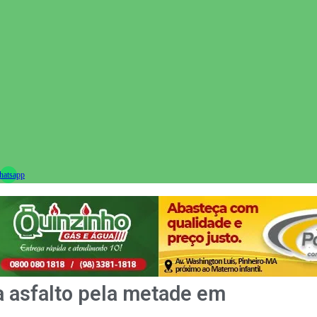
ram
atsapp
a asfalto pela metade em