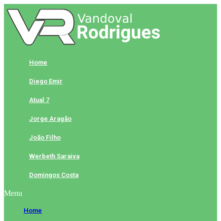
Skip
to
content
Home
Diego Emir
Atual 7
Jorge Aragão
João Filho
Werbeth Saraiva
Domingos Costa
Menu
Home