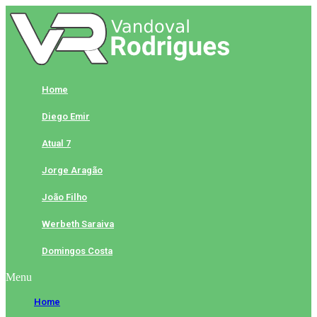
Skip
to
content
Home
Diego Emir
Atual 7
Jorge Aragão
João Filho
Werbeth Saraiva
Domingos Costa
Menu
Home