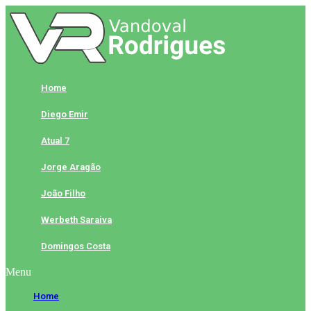
Skip
to
content
Home
Diego Emir
Atual 7
Jorge Aragão
João Filho
Werbeth Saraiva
Domingos Costa
Menu
Home