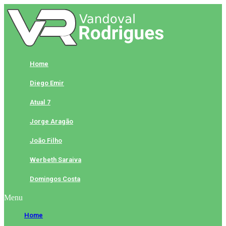
Skip
to
content
Home
Diego Emir
Atual 7
Jorge Aragão
João Filho
Werbeth Saraiva
Domingos Costa
Menu
Home