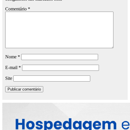
Comentário
*
Nome
*
E-mail
*
Site