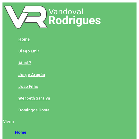
Skip
to
content
Home
Diego Emir
Atual 7
Jorge Aragão
João Filho
Werbeth Saraiva
Domingos Costa
Menu
Home