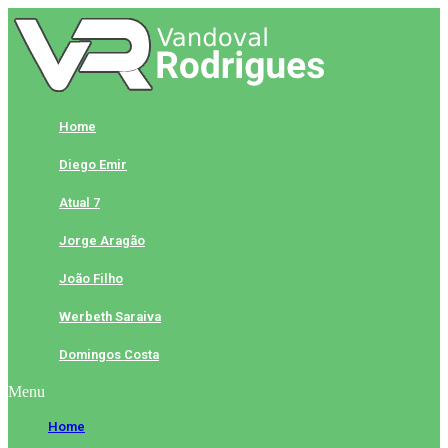
Skip
to
content
Home
Diego Emir
Atual 7
Jorge Aragão
João Filho
Werbeth Saraiva
Domingos Costa
Menu
Home