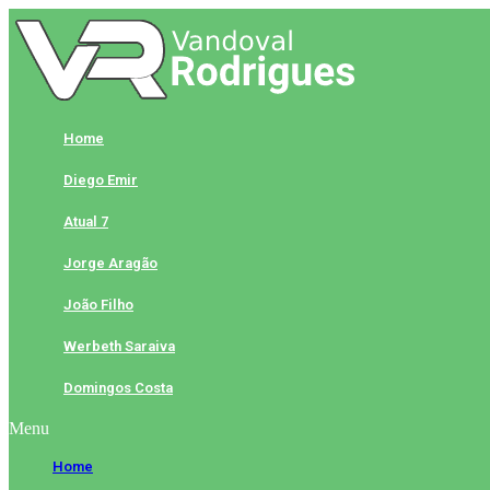
Skip
to
content
Home
Diego Emir
Atual 7
Jorge Aragão
João Filho
Werbeth Saraiva
Domingos Costa
Menu
Home