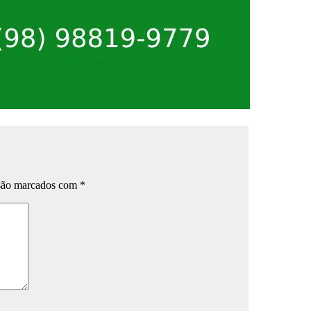
 são marcados com
*