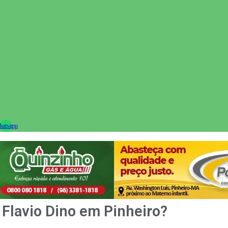
ram
atsapp
 Flavio Dino em Pinheiro?