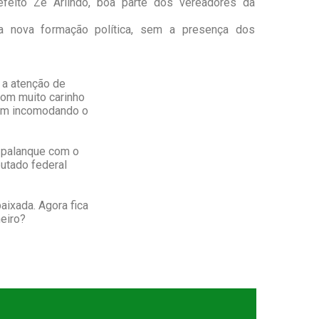
efeito Zé Arlindo, boa parte dos vereadores da
a nova formação política, sem a presença dos
 a atenção de
com muito carinho
vem incomodando o
o palanque com o
putado federal
aixada. Agora fica
eiro?