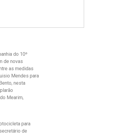
panhia do 10º
ém de novas
entre as medidas
luisio Mendes para
Bento, nesta
mplarão
a do Mearim,
tocicleta para
secretário de