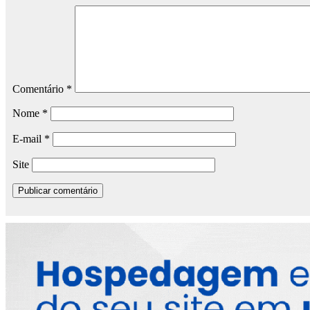
Comentário
*
Nome
*
E-mail
*
Site