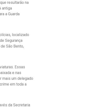
que resultarão na
A antiga
ara a Guarda
lícias, localizado
o de Segurança
 de São Bento,
 viaturas. Essas
baixada e nas
ar mais um delegado
 crime em toda a
avés da Secretaria