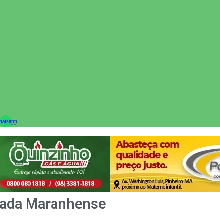
ram
atsapp
ixada Maranhense