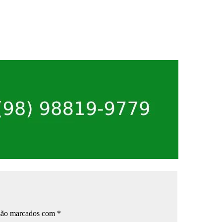
 são marcados com
*