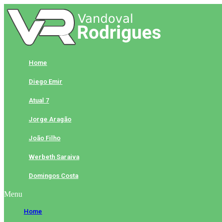
Skip
to
content
Home
Diego Emir
Atual 7
Jorge Aragão
João Filho
Werbeth Saraiva
Domingos Costa
Menu
Home