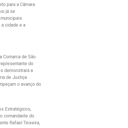
eto para a Câmara
io já se
 municipais.
 a cidade e a
da Comarca de São
 representante do
es demonstrará a
ria de Justiça
 impeçam o avanço do
os Estratégicos,
elo comandante do
te Rafael Teixeira,