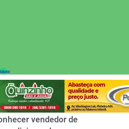
ram
atsapp
conhecer vendedor de