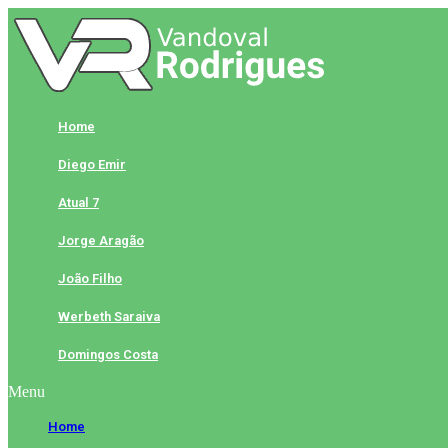
Skip
to
content
Home
Diego Emir
Atual 7
Jorge Aragão
João Filho
Werbeth Saraiva
Domingos Costa
Menu
Home