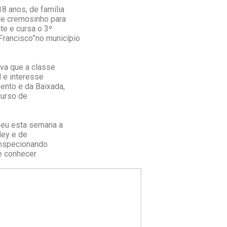
8 anos, de família
de cremosinho para
te e cursa o 3º
Francisco”no município
ova que a classe
l e interesse
ento e da Baixada,
curso de
ebeu esta semana a
ley e de
 inspecionando
 e conhecer