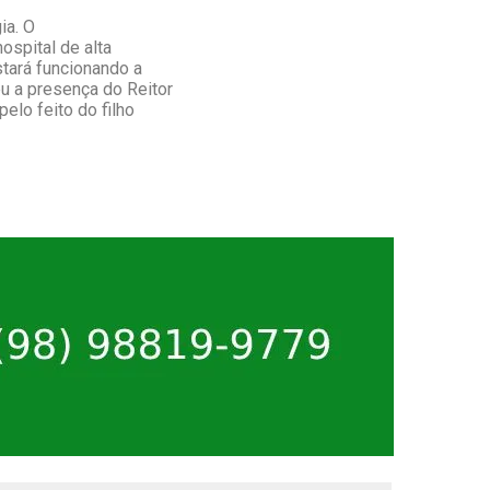
ia. O
ospital de alta
tará funcionando a
u a presença do Reitor
elo feito do filho