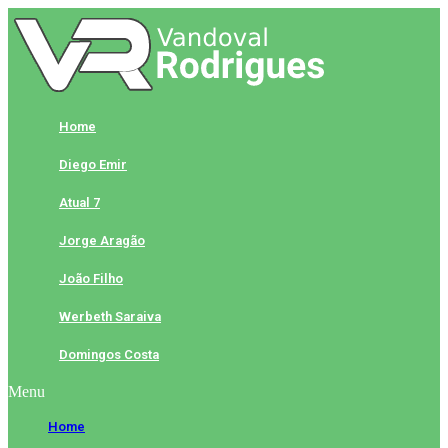
Skip
to
content
Home
Diego Emir
Atual 7
Jorge Aragão
João Filho
Werbeth Saraiva
Domingos Costa
Menu
Home