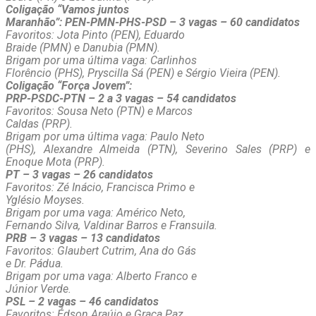
Coligação “Vamos juntos
Maranhão”: PEN-PMN-PHS-PSD – 3 vagas – 60 candidatos
Favoritos: Jota Pinto (PEN), Eduardo
Braide (PMN) e Danubia (PMN).
Brigam por uma última vaga: Carlinhos
Florêncio (PHS), Pryscilla Sá (PEN) e Sérgio Vieira (PEN).
Coligação “Força Jovem”:
PRP-PSDC-PTN – 2 a 3 vagas – 54 candidatos
Favoritos: Sousa Neto (PTN) e Marcos
Caldas (PRP).
Brigam por uma última vaga: Paulo Neto
(PHS), Alexandre Almeida (PTN), Severino Sales (PRP) e
Enoque Mota (PRP).
PT – 3 vagas – 26 candidatos
Favoritos: Zé Inácio, Francisca Primo e
Yglésio Moyses.
Brigam por uma vaga: Américo Neto,
Fernando Silva, Valdinar Barros e Fransuila.
PRB – 3 vagas – 13 candidatos
Favoritos: Glaubert Cutrim, Ana do Gás
e Dr. Pádua.
Brigam por uma vaga: Alberto Franco e
Júnior Verde.
PSL – 2 vagas – 46 candidatos
Favoritos: Édson Araújo e Graça Paz.