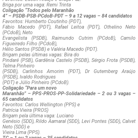
Briga por uma vaga: Remi Trinta
Coligação “Todos pelo Maranhão
4” – PSDB-PSB-PCdoB-PDT – 9 a 12 vagas – 84 candidatos
Favoritos: Humberto Coutinho (PDT),
Fábio Macedo (PDT), Rafael Leitoa (PDT), Othelino Neto
(PCdoB), Neto
Evangelista (PSDB), Raimundo Cutrim (PCdoB), Camilo
Figueiredo Filho (PCdoB),
Hélio Santos (PSDB) e Valéria Macedo (PDT).
Brigam pelas últimas vagas: Bira do
Pindaré (PSB), Gardênia Castelo (PSDB), Sérgio Frota (PSDB),
Telma Pinheiro
(PSDB), Carlinhos Amorim (PDT), Dr Gutemberg Araújo
(PSDB), Ivaldo Rodrigues
(PDT) e Júlio Pinheiro (PCdoB).
Coligação “Para um novo
Maranhão” – PPS-PROS-PP-Solidariedade – 2 ou 3 vagas –
65 candidatos
Favoritos: Carlos Wellington (PPS) e
Patrícia Vieira (PROS)
Brigam pela última vaga: Luciano
Genésio (SDD), Rildo Aamaral (SDD), Levi Pontes (SDD), Calvet
Neto (SDD) e
Vieira Lima (PPS).
TC – 1 ou 2 vagas – 35 candidatos