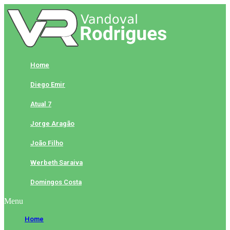
Skip
to
content
Home
Diego Emir
Atual 7
Jorge Aragão
João Filho
Werbeth Saraiva
Domingos Costa
Menu
Home