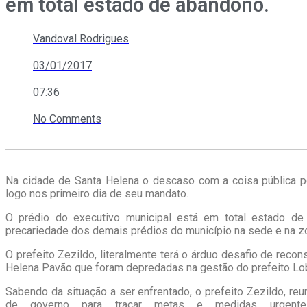
em total estado de abandono.
Vandoval Rodrigues
03/01/2017
07:36
No Comments
Na cidade de Santa Helena o descaso com a coisa pública po
logo nos primeiro dia de seu mandato.
O prédio do executivo municipal está em total estado de
precariedade dos demais prédios do município na sede e na zo
O prefeito Zezildo, literalmente terá o árduo desafio de recon
Helena Pavão que foram depredadas na gestão do prefeito Lo
Sabendo da situação a ser enfrentado, o prefeito Zezildo, reu
de governo para traçar metas e medidas urgent