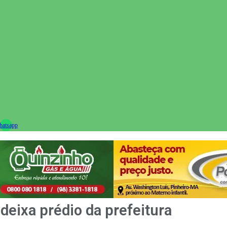
ram
atsapp
deixa prédio da prefeitura