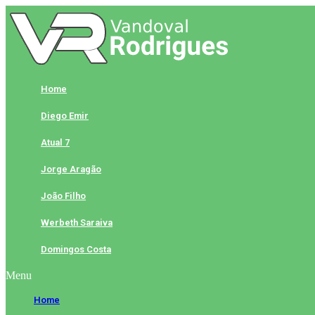
Skip
to
content
Home
Diego Emir
Atual 7
Jorge Aragão
João Filho
Werbeth Saraiva
Domingos Costa
Menu
Home