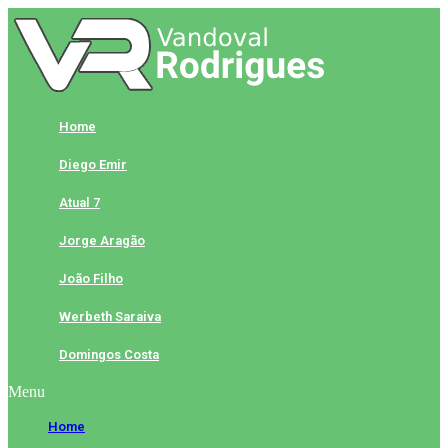
Skip
to
content
Home
Diego Emir
Atual 7
Jorge Aragão
João Filho
Werbeth Saraiva
Domingos Costa
Menu
Home