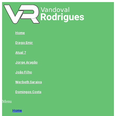
Skip
to
content
Home
Diego Emir
Atual 7
Jorge Aragão
João Filho
Werbeth Saraiva
Domingos Costa
Menu
Home