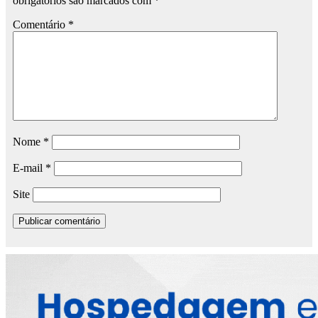
obrigatórios são marcados com
*
Comentário
*
Nome
*
E-mail
*
Site