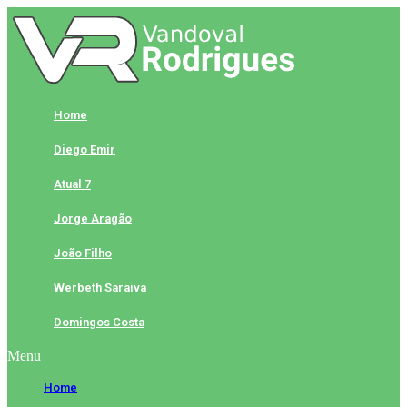
Skip
to
content
Home
Diego Emir
Atual 7
Jorge Aragão
João Filho
Werbeth Saraiva
Domingos Costa
Menu
Home