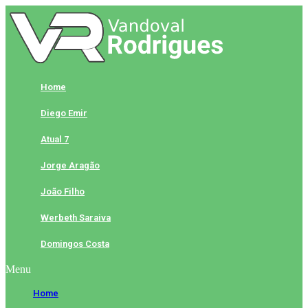
Skip
to
content
Home
Diego Emir
Atual 7
Jorge Aragão
João Filho
Werbeth Saraiva
Domingos Costa
Menu
Home