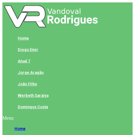
Skip
to
content
Home
Diego Emir
Atual 7
Jorge Aragão
João Filho
Werbeth Saraiva
Domingos Costa
Menu
Home