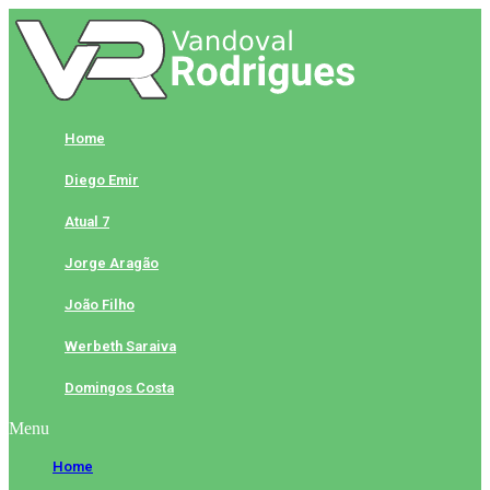
Skip
to
content
Home
Diego Emir
Atual 7
Jorge Aragão
João Filho
Werbeth Saraiva
Domingos Costa
Menu
Home