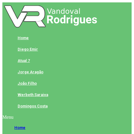
Skip
to
content
Home
Diego Emir
Atual 7
Jorge Aragão
João Filho
Werbeth Saraiva
Domingos Costa
Menu
Home