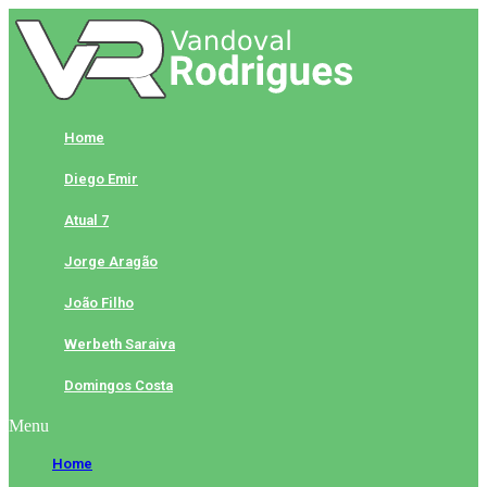
Skip
to
content
Home
Diego Emir
Atual 7
Jorge Aragão
João Filho
Werbeth Saraiva
Domingos Costa
Menu
Home