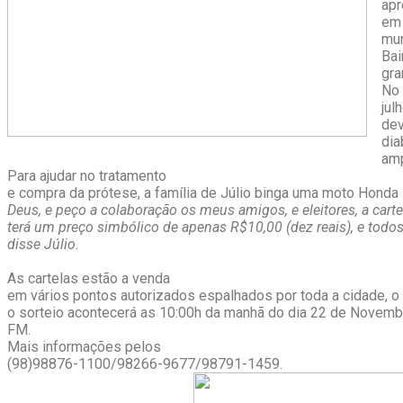
apr
em
mun
Bai
gra
No 
jul
dev
di
amp
Para ajudar no tratamento
e compra da prótese, a família de Júlio binga uma moto Honda
Deus, e peço a colaboração os meus amigos, e eleitores, a cart
terá um preço simbólico de apenas R$10,00 (dez reais), e todos
disse Júlio.
As cartelas estão a venda
em vários pontos autorizados espalhados por toda a cidade, o
o sorteio acontecerá as 10:00h da manhã do dia 22 de Novembr
FM.
Mais informações pelos
(98)98876-1100/98266-9677/98791-1459.