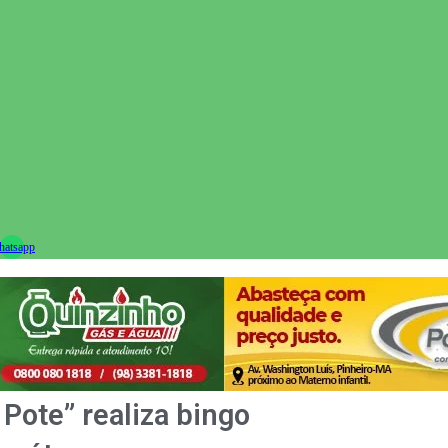
ram
atsapp
 Pote” realiza bingo