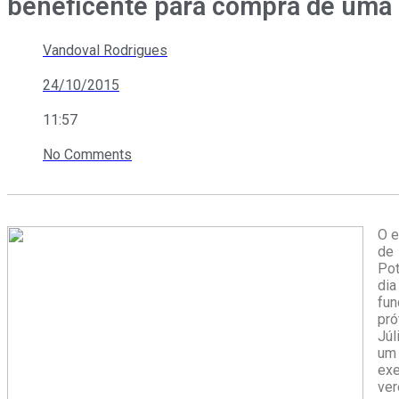
beneficente para compra de uma 
Vandoval Rodrigues
24/10/2015
11:57
No Comments
O e
de 
Pot
dia
fun
pró
Júl
um 
exe
ve