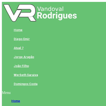
Skip
to
content
Home
Diego Emir
Atual 7
Jorge Aragão
João Filho
Werbeth Saraiva
Domingos Costa
Menu
Home