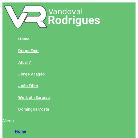
Skip
to
content
Home
Diego Emir
Atual 7
Jorge Aragão
João Filho
Werbeth Saraiva
Domingos Costa
Menu
Home