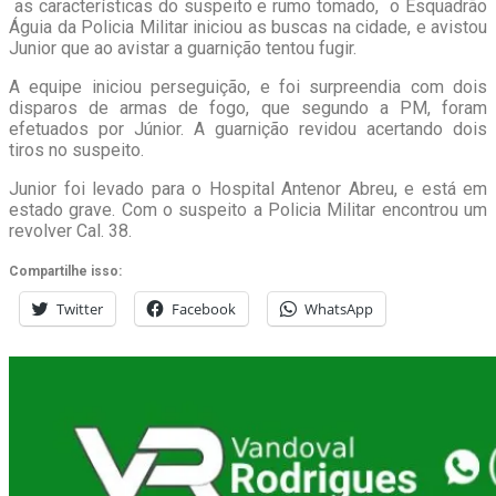
as características do suspeito e rumo tomado, o Esquadrão
Águia da Policia Militar iniciou as buscas na cidade, e avistou
Junior que ao avistar a guarnição tentou fugir.
A equipe iniciou perseguição, e foi surpreendia com dois
disparos de armas de fogo, que segundo a PM, foram
efetuados por Júnior. A guarnição revidou acertando dois
tiros no suspeito.
Junior foi levado para o Hospital Antenor Abreu, e está em
estado grave. Com o suspeito a Policia Militar encontrou um
revolver Cal. 38.
Compartilhe isso:
Twitter
Facebook
WhatsApp