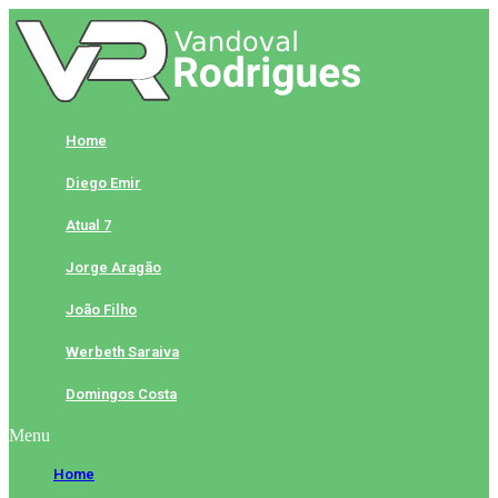
Skip
to
content
Home
Diego Emir
Atual 7
Jorge Aragão
João Filho
Werbeth Saraiva
Domingos Costa
Menu
Home