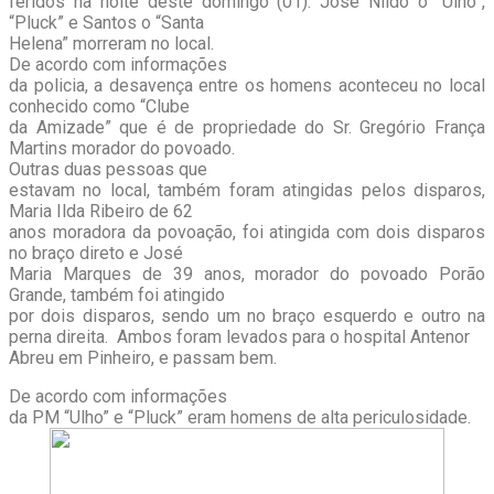
feridos na noite deste domingo (01). José Nildo o “Ulhô”,
“Pluck” e Santos o “Santa
Helena” morreram no local.
De acordo com informações
da policia, a desavença entre os homens aconteceu no local
conhecido como “Clube
da Amizade” que é de propriedade do Sr. Gregório França
Martins morador do povoado.
Outras duas pessoas que
estavam no local, também foram atingidas pelos disparos,
Maria Ilda Ribeiro de 62
anos moradora da povoação, foi atingida com dois disparos
no braço direto e José
Maria Marques de 39 anos, morador do povoado Porão
Grande, também foi atingido
por dois disparos, sendo um no braço esquerdo e outro na
perna direita. Ambos foram levados para o hospital Antenor
Abreu em Pinheiro, e passam bem.
De acordo com informações
da PM “Ulho” e “Pluck” eram homens de alta periculosidade.