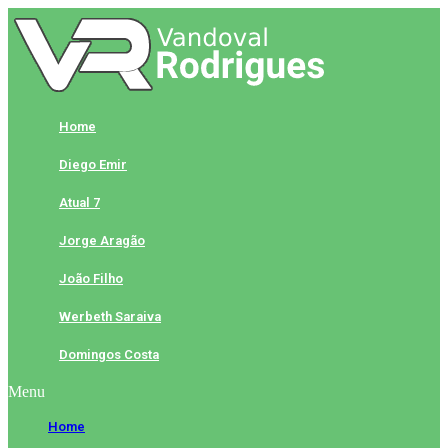
Skip
to
content
Home
Diego Emir
Atual 7
Jorge Aragão
João Filho
Werbeth Saraiva
Domingos Costa
Menu
Home