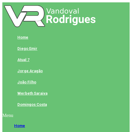
Skip
to
content
Home
Diego Emir
Atual 7
Jorge Aragão
João Filho
Werbeth Saraiva
Domingos Costa
Menu
Home